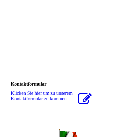
IMG-20181007-WA0001
Kontaktformular
Klicken Sie hier um zu unserem
Kon­takt­for­mu­lar zu kommen