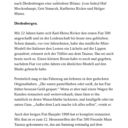
nach Diedenbergen eine zufriedene Bilanz: (von links) Olaf
Mockenhaupt, Gert Simacek, Karlheinz Ricker und Holger
Mainz.
Diedenbergen.
Mit 22 Jahren hatte sich Karl-Heinz Ricker den ersten Fiat 500
angeschafft und ist der Leidenschaft bis heute treu geblieben.
Schon damals, vor vier Jahrzehnten, habe das rundliche Mini-
Modell der Italiener den Leuten ein Lächeln auf die Lippen
gezaubert, erinnert sich der Tüftler aus dem Taunus. Das sei auch
heute noch so. Einen kleinen Boom habe es noch mal gegeben,
nachdem Fiat vor zehn Jahren ein ähnliches Modell auf den
Markt gebracht habe.
Persönlich mag er das Fahrzeug am liebsten in den gedeckten
Originalfarben. „Die waren pastellfarben oder weiß, da hat Fiat
früher bewusst Geld gespart.“ Wenn er aber mal einen Wagen für
Kunden restauriert und weiterverkauft, dann lässt er ihn
natürlich in deren Wunschfarbe lackieren, mal knallgelb oder im
satten Grau. „Außer dem Lack mache ich alles selbst“, verrät er.
Auch den beigen Fiat Baujahr 1968 hat er komplett restauriert.
Mit ihm ist er zum 12. Hessentreffen der Fiat 500 Freunde Main
Taunus gekommen ist, das am Samstag erstmalig auf dem