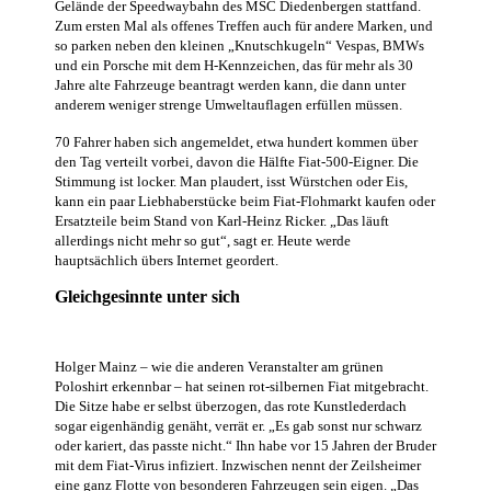
Gelände der Speedwaybahn des MSC Diedenbergen stattfand.
Zum ersten Mal als offenes Treffen auch für andere Marken, und
so parken neben den kleinen „Knutschkugeln“ Vespas, BMWs
und ein Porsche mit dem H-Kennzeichen, das für mehr als 30
Jahre alte Fahrzeuge beantragt werden kann, die dann unter
anderem weniger strenge Umweltauflagen erfüllen müssen.
70 Fahrer haben sich angemeldet, etwa hundert kommen über
den Tag verteilt vorbei, davon die Hälfte Fiat-500-Eigner. Die
Stimmung ist locker. Man plaudert, isst Würstchen oder Eis,
kann ein paar Liebhaberstücke beim Fiat-Flohmarkt kaufen oder
Ersatzteile beim Stand von Karl-Heinz Ricker. „Das läuft
allerdings nicht mehr so gut“, sagt er. Heute werde
hauptsächlich übers Internet geordert.
Gleichgesinnte unter sich
Holger Mainz – wie die anderen Veranstalter am grünen
Poloshirt erkennbar – hat seinen rot-silbernen Fiat mitgebracht.
Die Sitze habe er selbst überzogen, das rote Kunstlederdach
sogar eigenhändig genäht, verrät er. „Es gab sonst nur schwarz
oder kariert, das passte nicht.“ Ihn habe vor 15 Jahren der Bruder
mit dem Fiat-Virus infiziert. Inzwischen nennt der Zeilsheimer
eine ganz Flotte von besonderen Fahrzeugen sein eigen. „Das