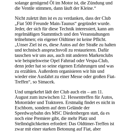
solange genügend Öl im Motor ist, die Zündung und
die Ventile stimmen, dann läuft der Kleine.“
Nicht zuletzt ihm ist es zu verdanken, dass der Club
„Fiat 500 Freunde Main-Taunus“ gegründet wurde.
Jeder, der sich für diese Technik interessiert, kann am
regelmäßigen Stammtisch und den Veranstaltungen
teilnehmen; ein eigener Oldtimer ist keine Pflicht.
„Unser Ziel ist es, diese Autos auf der Straße zu halten
und technisch anspruchsvoll zu restaurieren. Dafür
tauschen wir uns aus, auch mit anderen Markenclubs
wie beispielsweise Opel Fahrrad oder Vespa-Club,
denn jeder hat so seine eigenen Erfahrungen und was
zu erzählen. Außerdem organisieren wir hin und
wieder eine Ausfahrt zu einer Messe oder großen Fiat-
Treffen“, so Simacek.
Und umgekehrt lädt der Club auch ein – am 11.
August zum inzwischen 12. Hessentreffen für Autos,
Motorräder und Traktoren. Erstmalig findet es nicht in
Eschborn, sondern auf dem Gelände der
Speedwaybahn des MSC Diedenbergen statt, da es
noch eine Premiere gibt, die mehr Platz und
Stellmöglichkeiten erfordert: Das Oldtimer-Treffen ist
zwar mit einer starken Betonung auf Fiat, aber