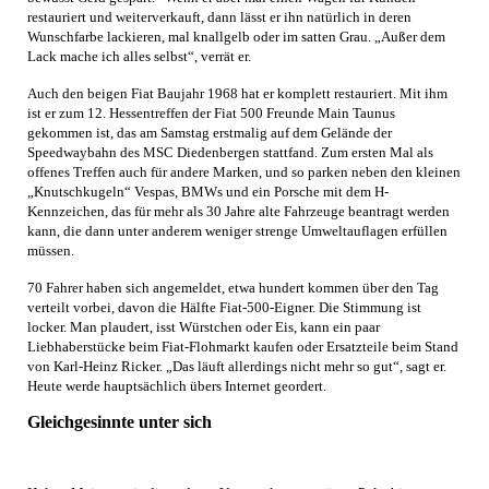
restauriert und weiterverkauft, dann lässt er ihn natürlich in deren
Wunschfarbe lackieren, mal knallgelb oder im satten Grau. „Außer dem
Lack mache ich alles selbst“, verrät er.
Auch den beigen Fiat Baujahr 1968 hat er komplett restauriert. Mit ihm
ist er zum 12. Hessentreffen der Fiat 500 Freunde Main Taunus
gekommen ist, das am Samstag erstmalig auf dem Gelände der
Speedwaybahn des MSC Diedenbergen stattfand. Zum ersten Mal als
offenes Treffen auch für andere Marken, und so parken neben den kleinen
„Knutschkugeln“ Vespas, BMWs und ein Porsche mit dem H-
Kennzeichen, das für mehr als 30 Jahre alte Fahrzeuge beantragt werden
kann, die dann unter anderem weniger strenge Umweltauflagen erfüllen
müssen.
70 Fahrer haben sich angemeldet, etwa hundert kommen über den Tag
verteilt vorbei, davon die Hälfte Fiat-500-Eigner. Die Stimmung ist
locker. Man plaudert, isst Würstchen oder Eis, kann ein paar
Liebhaberstücke beim Fiat-Flohmarkt kaufen oder Ersatzteile beim Stand
von Karl-Heinz Ricker. „Das läuft allerdings nicht mehr so gut“, sagt er.
Heute werde hauptsächlich übers Internet geordert.
Gleichgesinnte unter sich