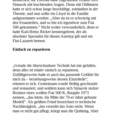
Simacek mit leuchtenden Augen. Denn mit Oldtimern
hatte er sich schon lange beschäftigt, zumindest in der
Theorie, und nun sollte ein Lloyd in die Familie
aufgenommen werden: „Aber da ist es schwierig mit
den Ersatzteilen, und so bin ich irgendwie zum Fiat
500 gekommen.“ Nicht weiter verwunderlich, denn er
hatte Karl-Heinz Ricker kennengelernt, der als
absoluter Spezialist für diesen Autotyp gilt und ein
Fiat-Lazarett betreut.
Einfach zu reparieren
„Gerade die überschaubare Technik hat mir gefallen,
denn alles ist relativ einfach zu reparieren.
Zufälligerweise hatte er auch das passende Gefährt für
mich da – beziehungsweise dessen Einzelteile“,
erinnert er sich. Gemeinsam wurde fleißig geschraubt
und restauriert, und seitdem kann sich Simacek stolzer
Besitzer eines weißen Fiat 500 R, Baujahr 1973
nennen, „das letzte, bis Mitte der 70-er Jahre gebaute
Modell“. Als größten Feind bezeichnet er technische
Nachlässigkeit, „das verzeiht das Auto nicht. Wenn
man es nicht gut pflegt, kriegt man die Quittung. Aber