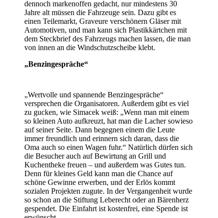
dennoch markenoffen gedacht, nur mindestens 30
Jahre alt müssen die Fahrzeuge sein. Dazu gibt es
einen Teilemarkt, Graveure verschönern Gläser mit
Automotiven, und man kann sich Plastikkärtchen mit
dem Steckbrief des Fahrzeugs machen lassen, die man
von innen an die Windschutzscheibe klebt.
„Benzingespräche“
„Wertvolle und spannende Benzingespräche“
versprechen die Organisatoren. Außerdem gibt es viel
zu gucken, wie Simacek weiß: „Wenn man mit einem
so kleinen Auto aufkreuzt, hat man die Lacher sowieso
auf seiner Seite. Dann begegnen einem die Leute
immer freundlich und erinnern sich daran, dass die
Oma auch so einen Wagen fuhr.“ Natürlich dürfen sich
die Besucher auch auf Bewirtung an Grill und
Kuchentheke freuen – und außerdem was Gutes tun.
Denn für kleines Geld kann man die Chance auf
schöne Gewinne erwerben, und der Erlös kommt
sozialen Projekten zugute. In der Vergangenheit wurde
so schon an die Stiftung Leberecht oder an Bärenherz
gespendet. Die Einfahrt ist kostenfrei, eine Spende ist
erwünscht.