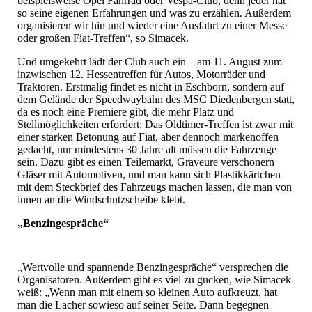
beispielsweise Opel Fahrrad oder Vespa-Club, denn jeder hat
so seine eigenen Erfahrungen und was zu erzählen. Außerdem
organisieren wir hin und wieder eine Ausfahrt zu einer Messe
oder großen Fiat-Treffen“, so Simacek.
Und umgekehrt lädt der Club auch ein – am 11. August zum
inzwischen 12. Hessentreffen für Autos, Motorräder und
Traktoren. Erstmalig findet es nicht in Eschborn, sondern auf
dem Gelände der Speedwaybahn des MSC Diedenbergen statt,
da es noch eine Premiere gibt, die mehr Platz und
Stellmöglichkeiten erfordert: Das Oldtimer-Treffen ist zwar mit
einer starken Betonung auf Fiat, aber dennoch markenoffen
gedacht, nur mindestens 30 Jahre alt müssen die Fahrzeuge
sein. Dazu gibt es einen Teilemarkt, Graveure verschönern
Gläser mit Automotiven, und man kann sich Plastikkärtchen
mit dem Steckbrief des Fahrzeugs machen lassen, die man von
innen an die Windschutzscheibe klebt.
„Benzingespräche“
„Wertvolle und spannende Benzingespräche“ versprechen die
Organisatoren. Außerdem gibt es viel zu gucken, wie Simacek
weiß: „Wenn man mit einem so kleinen Auto aufkreuzt, hat
man die Lacher sowieso auf seiner Seite. Dann begegnen