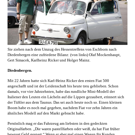
Sie ziehen nach dem Umzug des Hessentreffens von Eschborn nach
Diedenbergen eine zufriedene Bilanz: (von links) Olaf Mockenhaupt,
Gert Simacek, Karlheinz Ricker und Holger Mainz.
Diedenbergen.
Mit 22 Jahren hatte sich Karl-Heinz Ricker den ersten Fiat 500
angeschafft und ist der Leidenschaft bis heute treu geblieben. Schon
damals, vor vier Jahrzehnten, habe das rundliche Mini-Modell der
Italiener den Leuten ein Lächeln auf die Lippen gezaubert, erinnert sich
der Tüftler aus dem Taunus. Das sei auch heute noch so. Einen kleinen
Boom habe es noch mal gegeben, nachdem Fiat vor zehn Jahren ein
ähnliches Modell auf den Markt gebracht habe.
Persönlich mag er das Fahrzeug am liebsten in den gedeckten
Originalfarben. „Die waren pastellfarben oder weiß, da hat Fiat früher
bewusst Geld gespart.“ Wenn er aber mal einen Wagen für Kunden