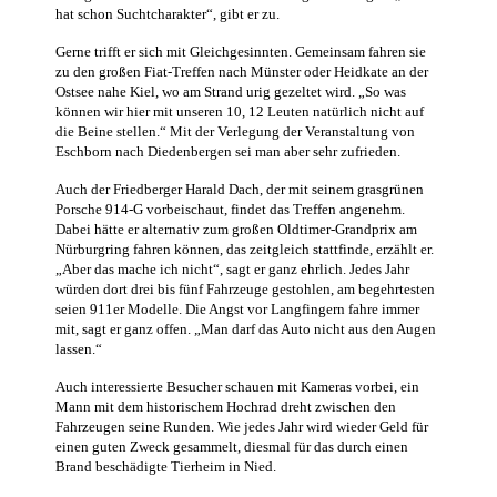
hat schon Suchtcharakter“, gibt er zu.
Gerne trifft er sich mit Gleichgesinnten. Gemeinsam fahren sie
zu den großen Fiat-Treffen nach Münster oder Heidkate an der
Ostsee nahe Kiel, wo am Strand urig gezeltet wird. „So was
können wir hier mit unseren 10, 12 Leuten natürlich nicht auf
die Beine stellen.“ Mit der Verlegung der Veranstaltung von
Eschborn nach Diedenbergen sei man aber sehr zufrieden.
Auch der Friedberger Harald Dach, der mit seinem grasgrünen
Porsche 914-G vorbeischaut, findet das Treffen angenehm.
Dabei hätte er alternativ zum großen Oldtimer-Grandprix am
Nürburgring fahren können, das zeitgleich stattfinde, erzählt er.
„Aber das mache ich nicht“, sagt er ganz ehrlich. Jedes Jahr
würden dort drei bis fünf Fahrzeuge gestohlen, am begehrtesten
seien 911er Modelle. Die Angst vor Langfingern fahre immer
mit, sagt er ganz offen. „Man darf das Auto nicht aus den Augen
lassen.“
Auch interessierte Besucher schauen mit Kameras vorbei, ein
Mann mit dem historischem Hochrad dreht zwischen den
Fahrzeugen seine Runden. Wie jedes Jahr wird wieder Geld für
einen guten Zweck gesammelt, diesmal für das durch einen
Brand beschädigte Tierheim in Nied.