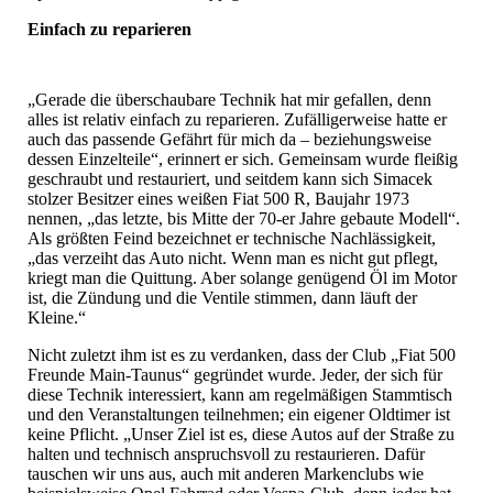
Einfach zu reparieren
„Gerade die überschaubare Technik hat mir gefallen, denn
alles ist relativ einfach zu reparieren. Zufälligerweise hatte er
auch das passende Gefährt für mich da – beziehungsweise
dessen Einzelteile“, erinnert er sich. Gemeinsam wurde fleißig
geschraubt und restauriert, und seitdem kann sich Simacek
stolzer Besitzer eines weißen Fiat 500 R, Baujahr 1973
nennen, „das letzte, bis Mitte der 70-er Jahre gebaute Modell“.
Als größten Feind bezeichnet er technische Nachlässigkeit,
„das verzeiht das Auto nicht. Wenn man es nicht gut pflegt,
kriegt man die Quittung. Aber solange genügend Öl im Motor
ist, die Zündung und die Ventile stimmen, dann läuft der
Kleine.“
Nicht zuletzt ihm ist es zu verdanken, dass der Club „Fiat 500
Freunde Main-Taunus“ gegründet wurde. Jeder, der sich für
diese Technik interessiert, kann am regelmäßigen Stammtisch
und den Veranstaltungen teilnehmen; ein eigener Oldtimer ist
keine Pflicht. „Unser Ziel ist es, diese Autos auf der Straße zu
halten und technisch anspruchsvoll zu restaurieren. Dafür
tauschen wir uns aus, auch mit anderen Markenclubs wie