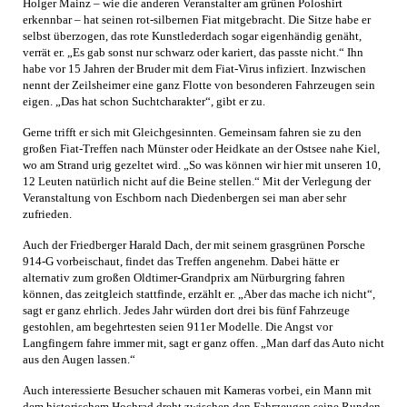
Holger Mainz – wie die anderen Veranstalter am grünen Poloshirt
erkennbar – hat seinen rot-silbernen Fiat mitgebracht. Die Sitze habe er
selbst überzogen, das rote Kunstlederdach sogar eigenhändig genäht,
verrät er. „Es gab sonst nur schwarz oder kariert, das passte nicht.“ Ihn
habe vor 15 Jahren der Bruder mit dem Fiat-Virus infiziert. Inzwischen
nennt der Zeilsheimer eine ganz Flotte von besonderen Fahrzeugen sein
eigen. „Das hat schon Suchtcharakter“, gibt er zu.
Gerne trifft er sich mit Gleichgesinnten. Gemeinsam fahren sie zu den
großen Fiat-Treffen nach Münster oder Heidkate an der Ostsee nahe Kiel,
wo am Strand urig gezeltet wird. „So was können wir hier mit unseren 10,
12 Leuten natürlich nicht auf die Beine stellen.“ Mit der Verlegung der
Veranstaltung von Eschborn nach Diedenbergen sei man aber sehr
zufrieden.
Auch der Friedberger Harald Dach, der mit seinem grasgrünen Porsche
914-G vorbeischaut, findet das Treffen angenehm. Dabei hätte er
alternativ zum großen Oldtimer-Grandprix am Nürburgring fahren
können, das zeitgleich stattfinde, erzählt er. „Aber das mache ich nicht“,
sagt er ganz ehrlich. Jedes Jahr würden dort drei bis fünf Fahrzeuge
gestohlen, am begehrtesten seien 911er Modelle. Die Angst vor
Langfingern fahre immer mit, sagt er ganz offen. „Man darf das Auto nicht
aus den Augen lassen.“
Auch interessierte Besucher schauen mit Kameras vorbei, ein Mann mit
dem historischem Hochrad dreht zwischen den Fahrzeugen seine Runden.